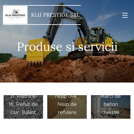
KLIJ PRESTIGE SRL
Produse si servicii
Piatra sparta
0-63, Piatra
4-8, Piatra 0-
31, Piatra 16-
31, Piatra 8-
Nisip 0-4 ,
Marci de
16, Refuz de
Nisip de
beton
ciur, Balast
refulare
diverse